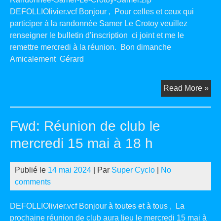
DEFOLLIOlivier.vcf Bonjour , Pour celles et ceux qui
participer à la randonnée Samer Le Crotoy veuillez
renseigner le bulletin d’inscription ci joint et me le
remettre mercredi à la réunion. Bon dimanche
Amicalement Gérard
Fw
Read More »
Ra
Sa
Fwd: Réunion de club le
Le
Cro
mercredi 15 mai à 18 h
Publié le
14 mai 2024
| Par
Super Cyclo
|
No
comments
DEFOLLIOlivier.vcf Bonjour à toutes et à tous , La
prochaine réunion de club aura lieu le mercredi 15 mai à