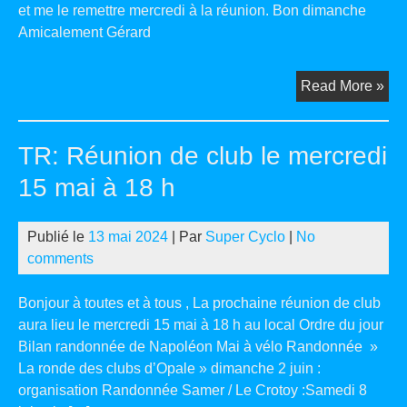
et me le remettre mercredi à la réunion. Bon dimanche
Amicalement Gérard
TR:
Read More »
Ra
Sa
TR: Réunion de club le mercredi
Le
Cro
15 mai à 18 h
Publié le
13 mai 2024
| Par
Super Cyclo
|
No
comments
Bonjour à toutes et à tous , La prochaine réunion de club
aura lieu le mercredi 15 mai à 18 h au local Ordre du jour
Bilan randonnée de Napoléon Mai à vélo Randonnée »
La ronde des clubs d’Opale » dimanche 2 juin :
organisation Randonnée Samer / Le Crotoy :Samedi 8