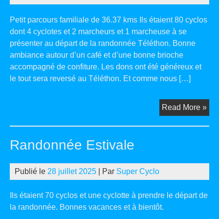
Petit parcours familiale de 36.37 kms Ils étaient 80 cyclos
dont 4 cyclotes et 2 marcheurs et 1 marcheuse à se
présenter au départ de la randonnée Téléthon. Bonne
ambiance autour d’un café et d’une bonne brioche
accompagné de confiture. Les dons ont été généreux et
le tout sera reversé au Téléthon. Et comme nous […]
Ra
Read More »
TE
20
Randonnée Estivale
Publié le
28 juillet 2025
| Par
Super Cyclo
Ils étaient 70 cyclos et une cyclotte à prendre le départ de
la randonnée. Bonnes vacances et à bientôt.