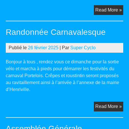
Ra
Read More »
Est
Randonnée Carnavalesque
Publié le
26 février 2025
| Par
Super Cyclo
Bonjour à tous , rendez vous ce dimanche pour la sortie
vélo et marcha à pieds pour démarrer les festivités du
carnaval Portelois. Crêpes et roustintin seront proposés
au ravitaillement ainsi à l’arrivée à l’annexe de la mairie
d’Henriville.
Ra
Read More »
Car
Assemblée Générale