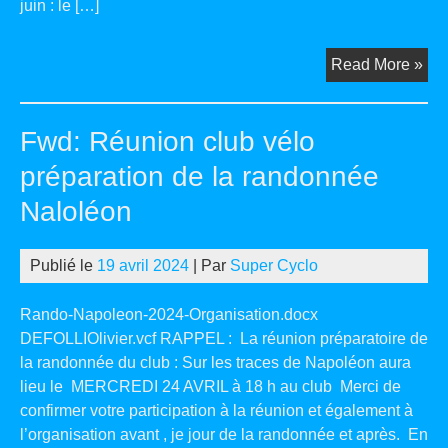
juin : le […]
TR:
Read More »
Ré
de
Fwd: Réunion club vélo
clu
le
préparation de la randonnée
mer
Naloléon
15
mai
à
Publié le
19 avril 2024
| Par
Super Cyclo
18
h
Rando-Napoleon-2024-Organisation.docx
DEFOLLIOlivier.vcf RAPPEL : La réunion préparatoire de
la randonnée du club : Sur les traces de Napoléon aura
lieu le MERCREDI 24 AVRIL à 18 h au club Merci de
confirmer votre participation à la réunion et également à
l’organisation avant , je jour de la randonnée et après. En