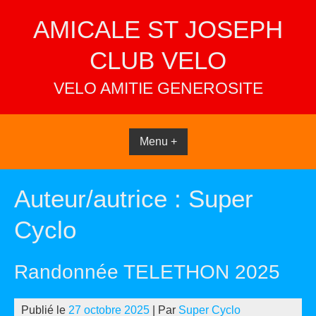
Skip
AMICALE ST JOSEPH
to
content
CLUB VELO
VELO AMITIE GENEROSITE
Menu +
Auteur/autrice :
Super
Cyclo
Randonnée TELETHON 2025
Publié le
27 octobre 2025
| Par
Super Cyclo