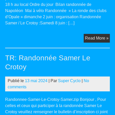
18 h au local Ordre du jour Bilan randonnée de
Napoléon Mai à vélo Randonnée » La ronde des clubs
d’Opale » dimanche 2 juin : organisation Randonnée
Samer / Le Crotoy :Samedi 8 juin : […]
Fw
Read More »
Ré
de
TR: Randonnée Samer Le
clu
le
Crotoy
mer
15
Publié le
13 mai 2024
| Par
Super Cyclo
|
No
mai
comments
à
18
Randonnee-Samer-Le-Crotoy-Samer.zip Bonjour , Pour
h
celles et ceux qui participer à la randonnée Samer Le
Crotoy veuillez renseigner le bulletin d’inscription ci joint