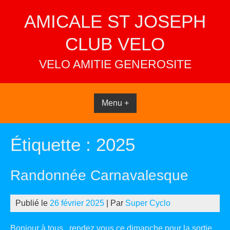
Skip
AMICALE ST JOSEPH
to
content
CLUB VELO
VELO AMITIE GENEROSITE
Menu +
Étiquette :
2025
Randonnée Carnavalesque
Publié le
26 février 2025
| Par
Super Cyclo
Bonjour à tous , rendez vous ce dimanche pour la sortie