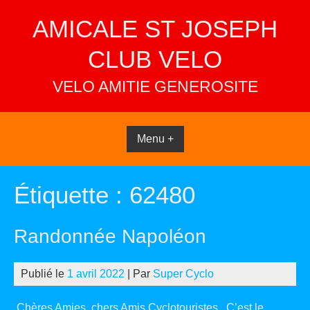
Skip
AMICALE ST JOSEPH
to
content
CLUB VELO
VELO AMITIE GENEROSITE
Menu +
Étiquette :
62480
Randonnée Napoléon
Publié le
1 avril 2022
| Par
Super Cyclo
Chères Amies, chers Amis Cyclotouristes , C’est le