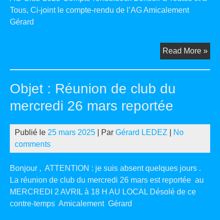
Tous, Ci-joint le compte-rendu de l’AG Amicalement
Gérard
AG
Read More »
Clu
20
Objet : Réunion de club du
Co
ren
mercredi 26 mars reportée
Publié le
25 mars 2025
| Par
Gérard LEDEZ
|
No
comments
Bonjour , ATTENTION : je suis absent quelques jours .
La réunion de club du mercredi 26 mars est reportée au
MERCREDI 2 AVRIL à 18 H AU LOCAL Désolé de ce
contre-temps Amicalement Gérard