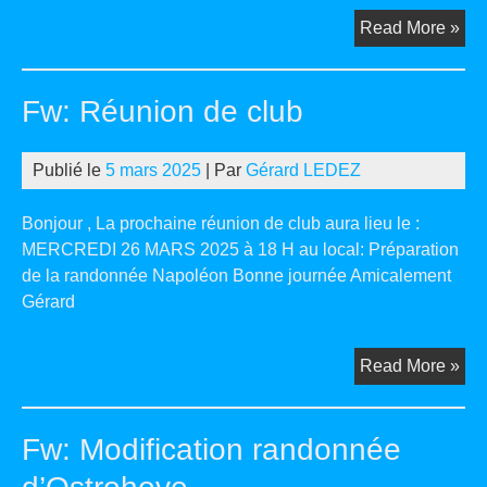
Obj
Read More »
:
Ré
Fw: Réunion de club
de
clu
du
Publié le
5 mars 2025
| Par
Gérard LEDEZ
mer
26
Bonjour , La prochaine réunion de club aura lieu le :
ma
MERCREDI 26 MARS 2025 à 18 H au local: Préparation
rep
de la randonnée Napoléon Bonne journée Amicalement
Gérard
Fw:
Read More »
Ré
de
Fw: Modification randonnée
clu