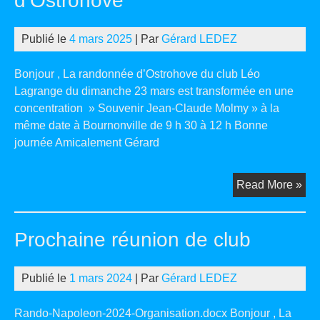
d’Ostrohove
Publié le
4 mars 2025
| Par
Gérard LEDEZ
Bonjour , La randonnée d’Ostrohove du club Léo
Lagrange du dimanche 23 mars est transformée en une
concentration » Souvenir Jean-Claude Molmy » à la
même date à Bournonville de 9 h 30 à 12 h Bonne
journée Amicalement Gérard
Fw:
Read More »
Mod
ran
Prochaine réunion de club
d’O
Publié le
1 mars 2024
| Par
Gérard LEDEZ
Rando-Napoleon-2024-Organisation.docx Bonjour , La