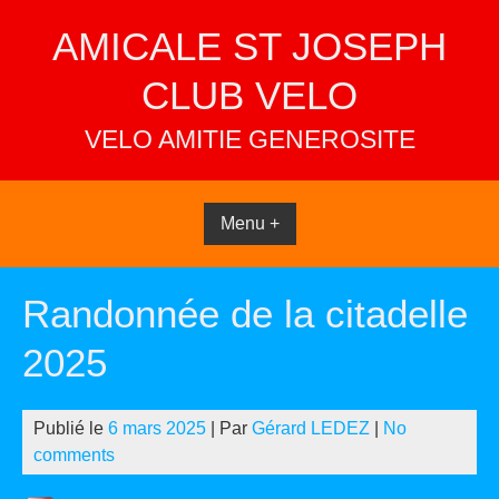
Skip
AMICALE ST JOSEPH
to
content
CLUB VELO
VELO AMITIE GENEROSITE
Menu +
Randonnée de la citadelle
2025
Publié le
6 mars 2025
| Par
Gérard LEDEZ
|
No
comments