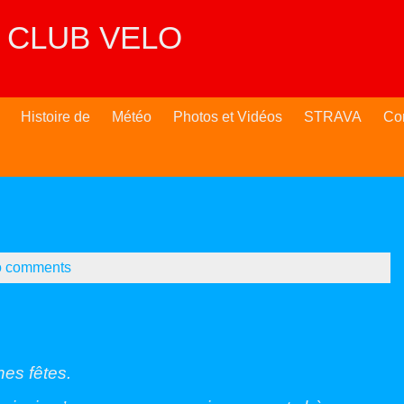
 CLUB VELO
Histoire de
Météo
Photos et Vidéos
STRAVA
Co
 comments
es fêtes.