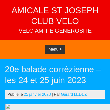
Skip
AMICALE ST JOSEPH
to
content
CLUB VELO
VELO AMITIE GENEROSITE
Menu +
20e balade corrézienne –
les 24 et 25 juin 2023
Publié le
25 janvier 2023
| Par
Gérard LEDEZ