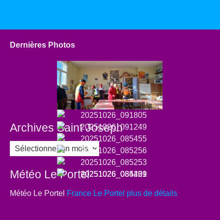
Dernières Photos
Archives Saint Joseph
Archives
Saint
Joseph
Météo Le Portel
Météo Le Portel
France Le Portel plus de détails