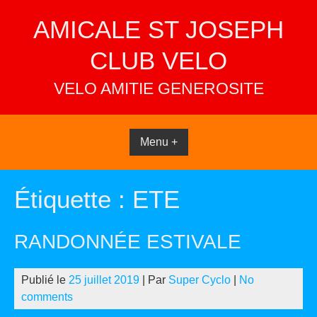
Skip
AMICALE ST JOSEPH
to
content
CLUB VELO
VELO AMITIE GENEROSITE
Menu +
Étiquette :
ETE
RANDONNÉE ESTIVALE
Publié le
25 juillet 2019
| Par
Super Cyclo
|
No
comments