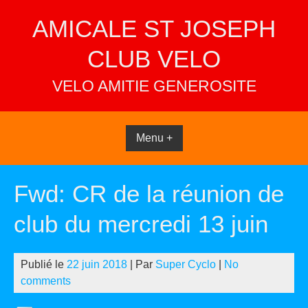
Skip
AMICALE ST JOSEPH
to
content
CLUB VELO
VELO AMITIE GENEROSITE
Menu +
Fwd: CR de la réunion de
club du mercredi 13 juin
Publié le
22 juin 2018
| Par
Super Cyclo
|
No
comments