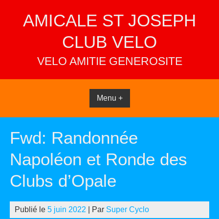
Skip
AMICALE ST JOSEPH
to
content
CLUB VELO
VELO AMITIE GENEROSITE
Menu +
Fwd: Randonnée
Napoléon et Ronde des
Clubs d’Opale
Publié le
5 juin 2022
| Par
Super Cyclo