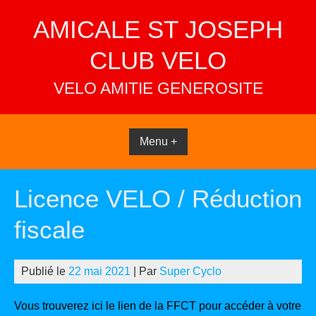
Skip
AMICALE ST JOSEPH
to
content
CLUB VELO
VELO AMITIE GENEROSITE
Menu +
Licence VELO / Réduction
fiscale
Publié le
22 mai 2021
| Par
Super Cyclo
Vous trouverez ici le lien de la FFCT pour accéder à votre