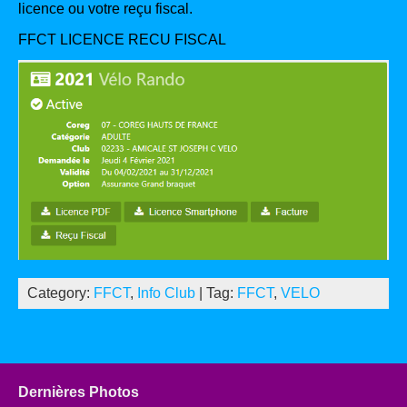
licence ou votre reçu fiscal.
FFCT LICENCE RECU FISCAL
Category:
FFCT
,
Info Club
| Tag:
FFCT
,
VELO
Dernières Photos