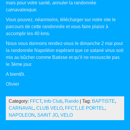
mais pour votre santé, annuler la randonnée
carnavalesque.
Vous pouvez, néanmoins, télécharger sur notre site le
parcours de cette randonnée et vous faire plaisir à
accomplir les 40 kms.
Nous vous donnons rendez-vous le dimanche 2 mai pour
la randonnée Napoléon espérant que ce satané virus soit
mis au bûcher comme Batisse et qu’il ne ressuscite pas
le 3ème jour.
A bientôt.
Olivier
Category:
FFCT
,
Info Club
,
Rando
| Tag:
BAPTISTE
,
CARNAVAL
,
CLUB VELO
,
FFCT
,
LE PORTEL
,
NAPOLEON
,
SAINT JO
,
VELO