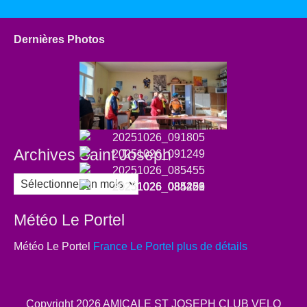
Dernières Photos
Archives Saint Joseph
Archives
Saint
Joseph
Météo Le Portel
Météo Le Portel
France Le Portel plus de détails
Copyright 2026
AMICALE ST JOSEPH CLUB VELO