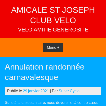
Skip
AMICALE ST JOSEPH
to
content
CLUB VELO
VELO AMITIE GENEROSITE
Menu +
Annulation randonnée
carnavalesque
Publié le
29 janvier 2021
| Par
Super Cyclo
Suite à la crise sanitaire, nous devons, et à contre cœur,