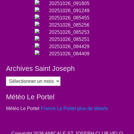
Archives Saint Joseph
Archives
Saint
Joseph
Météo Le Portel
Météo Le Portel
France Le Portel plus de détails
Copyright 2026
AMICALE ST JOSEPH CLUB VELO