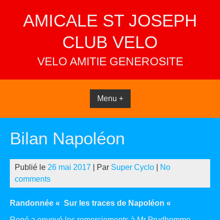
Skip
AMICALE ST JOSEPH
to
content
CLUB VELO
VELO AMITIE GENEROSITE
Menu +
Bilan Napoléon
Publié le
26 mai 2017
| Par
Super Cyclo
|
No
comments
Randonnée « Sur les traces de Napoléon «
René a envoyé les remerciements à Mr Prudhomme, ,