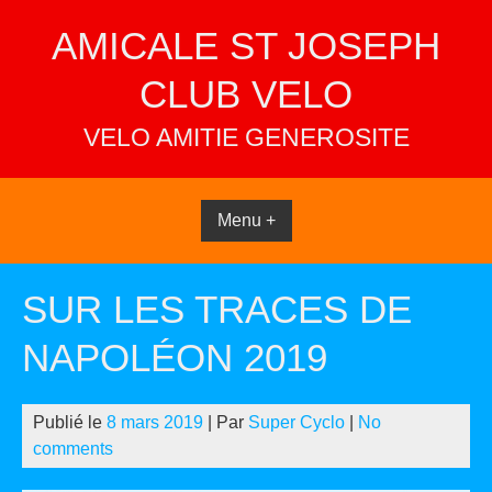
Skip
AMICALE ST JOSEPH
to
content
CLUB VELO
VELO AMITIE GENEROSITE
Menu +
SUR LES TRACES DE
NAPOLÉON 2019
Publié le
8 mars 2019
| Par
Super Cyclo
|
No
comments