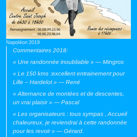
Napoléon 2019
Commentaires 2018:
« Une randonnée inoubliable » — Mingros
« Le 150 kms :excellent entrainement pour
Lille – Hardelot » — René
« Alternance de montées et de descentes,
un vrai plaisir » — Pascal
« Les organisateurs : tous sympas , Accueil
chaleureux, je reviendrai à cette randonnée
pour les revoir » — Gérard.